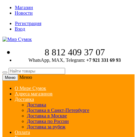
Магазин
Новости
Регистрация
Вход
8 812 409 37 07
WhatsApp, MAX, Telegram:
+7 921 331 69 93
Меню
Меню
О Мире Сумок
Адреса магазинов
Доставка
Доставка
Доставка в Санкт-Петербурге
Доставка в Москве
Доставка по России
Доставка за рубеж
Оплата