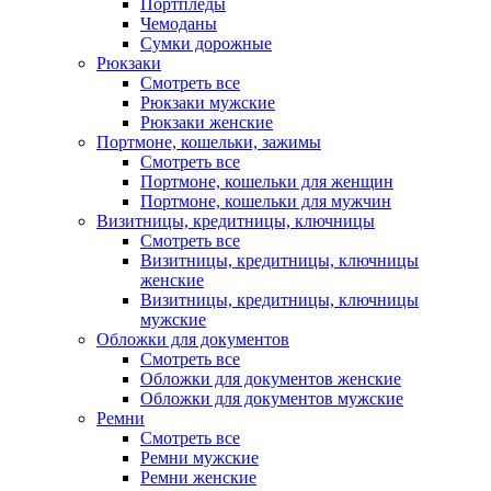
Портпледы
Чемоданы
Сумки дорожные
Рюкзаки
Смотреть все
Рюкзаки мужские
Рюкзаки женские
Портмоне, кошельки, зажимы
Смотреть все
Портмоне, кошельки для женщин
Портмоне, кошельки для мужчин
Визитницы, кредитницы, ключницы
Смотреть все
Визитницы, кредитницы, ключницы
женские
Визитницы, кредитницы, ключницы
мужские
Обложки для документов
Смотреть все
Обложки для документов женские
Обложки для документов мужские
Ремни
Смотреть все
Ремни мужские
Ремни женские