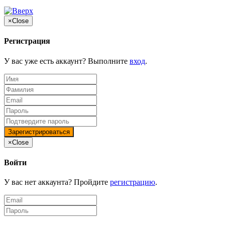
×
Close
Регистрация
У вас уже есть аккаунт? Выполните
вход
.
×
Close
Войти
У вас нет аккаунта? Пройдите
регистрацию
.