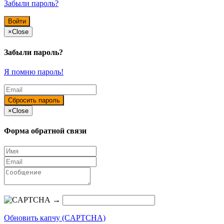
Забыли пароль?
×
Close
Забыли пароль?
Я помню пароль!
×
Close
Форма обратной связи
→
Обновить капчу (CAPTCHA)