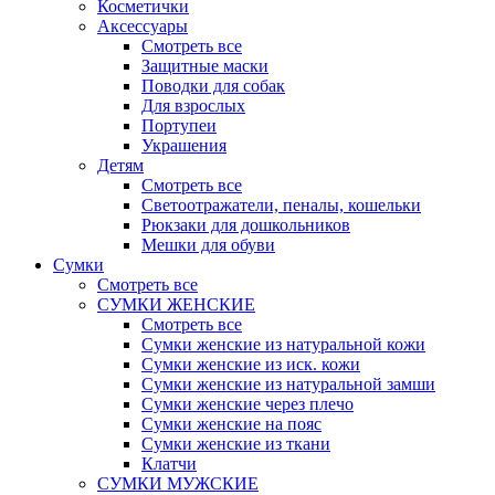
Косметички
Аксессуары
Смотреть все
Защитные маски
Поводки для собак
Для взрослых
Портупеи
Украшения
Детям
Смотреть все
Светоотражатели, пеналы, кошельки
Рюкзаки для дошкольников
Мешки для обуви
Сумки
Смотреть все
СУМКИ ЖЕНСКИЕ
Смотреть все
Сумки женские из натуральной кожи
Сумки женские из иск. кожи
Сумки женские из натуральной замши
Сумки женские через плечо
Сумки женские на пояс
Сумки женские из ткани
Клатчи
СУМКИ МУЖСКИЕ