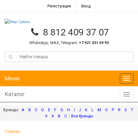
Регистрация
Вход
8 812 409 37 07
WhatsApp, MAX, Telegram:
+7 921 331 69 93
Меню
Меню
Каталог
Катал
A
B
C
D
E
F
G
H
I
J
K
L
M
O
P
R
S
T
V
X
В
С
Главная