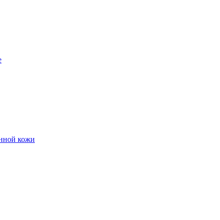
е
енной кожи