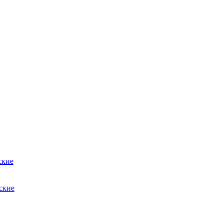
ские
ские