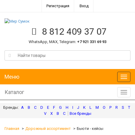
Регистрация
Вход
8 812 409 37 07
WhatsApp, MAX, Telegram:
+7 921 331 69 93
Меню
Меню
Каталог
Катал
A
B
C
D
E
F
G
H
I
J
K
L
M
O
P
R
S
T
V
X
В
С
Главная
Дорожный ассортимент
Бьюти - кейсы