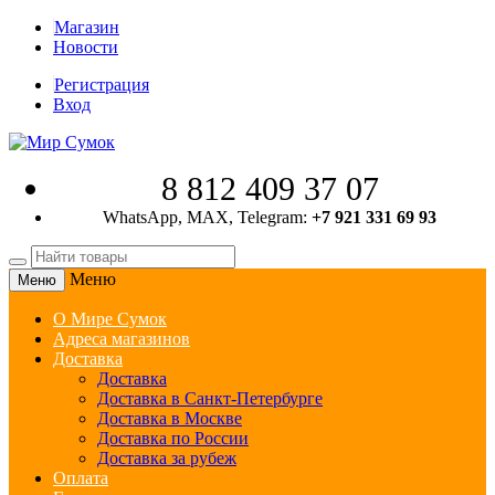
Магазин
Новости
Регистрация
Вход
8 812 409 37 07
WhatsApp, MAX, Telegram:
+7 921 331 69 93
Меню
Меню
О Мире Сумок
Адреса магазинов
Доставка
Доставка
Доставка в Санкт-Петербурге
Доставка в Москве
Доставка по России
Доставка за рубеж
Оплата