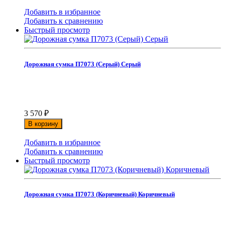
Добавить в избранное
Добавить к сравнению
Быстрый просмотр
Дорожная сумка П7073 (Серый) Серый
3 570
₽
В корзину
Добавить в избранное
Добавить к сравнению
Быстрый просмотр
Дорожная сумка П7073 (Коричневый) Коричневый