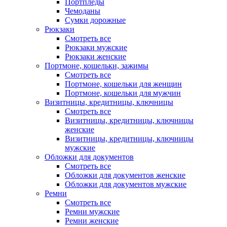
Портпледы
Чемоданы
Сумки дорожные
Рюкзаки
Смотреть все
Рюкзаки мужские
Рюкзаки женские
Портмоне, кошельки, зажимы
Смотреть все
Портмоне, кошельки для женщин
Портмоне, кошельки для мужчин
Визитницы, кредитницы, ключницы
Смотреть все
Визитницы, кредитницы, ключницы
женские
Визитницы, кредитницы, ключницы
мужские
Обложки для документов
Смотреть все
Обложки для документов женские
Обложки для документов мужские
Ремни
Смотреть все
Ремни мужские
Ремни женские