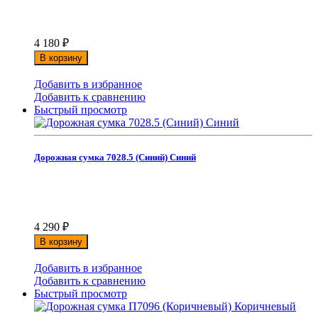
4 180
₽
В корзину
Добавить в избранное
Добавить к сравнению
Быстрый просмотр
Дорожная сумка 7028.5 (Синий) Синий
4 290
₽
В корзину
Добавить в избранное
Добавить к сравнению
Быстрый просмотр