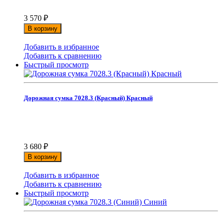
3 570
₽
В корзину
Добавить в избранное
Добавить к сравнению
Быстрый просмотр
Дорожная сумка 7028.3 (Красный) Красный
3 680
₽
В корзину
Добавить в избранное
Добавить к сравнению
Быстрый просмотр