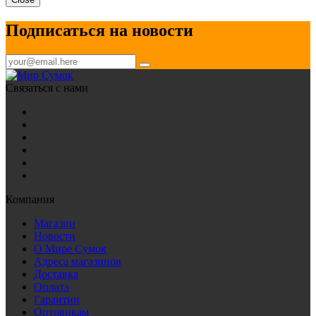
Подписаться на новости
Связаться с нами
Компания
Магазин
Новости
О Мире Сумок
Адреса магазинов
Доставка
Оплата
Гарантии
Оптовикам