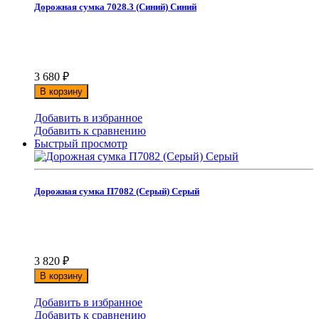
Дорожная сумка 7028.3 (Синий) Синий
3 680
₽
В корзину
Добавить в избранное
Добавить к сравнению
Быстрый просмотр
Дорожная сумка П7082 (Серый) Серый
3 820
₽
В корзину
Добавить в избранное
Добавить к сравнению