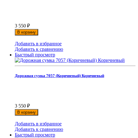
3 550
₽
В корзину
Добавить в избранное
Добавить к сравнению
Быстрый просмотр
Дорожная сумка 7057 (Коричневый) Коричневый
3 550
₽
В корзину
Добавить в избранное
Добавить к сравнению
Быстрый просмотр