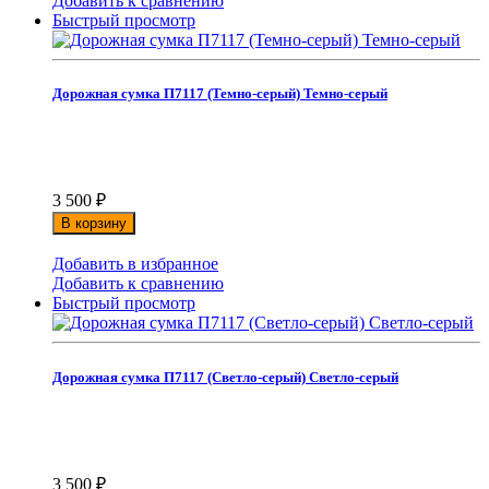
Добавить к сравнению
Быстрый просмотр
Дорожная сумка П7117 (Темно-серый) Темно-серый
3 500
₽
В корзину
Добавить в избранное
Добавить к сравнению
Быстрый просмотр
Дорожная сумка П7117 (Светло-серый) Светло-серый
3 500
₽