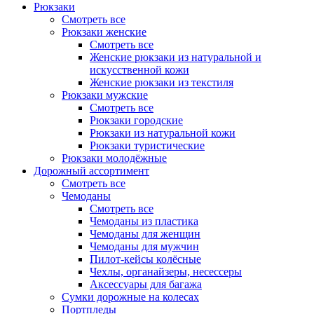
Рюкзаки
Смотреть все
Рюкзаки женские
Смотреть все
Женские рюкзаки из натуральной и
искусственной кожи
Женские рюкзаки из текстиля
Рюкзаки мужские
Смотреть все
Рюкзаки городские
Рюкзаки из натуральной кожи
Рюкзаки туристические
Рюкзаки молодёжные
Дорожный ассортимент
Смотреть все
Чемоданы
Смотреть все
Чемоданы из пластика
Чемоданы для женщин
Чемоданы для мужчин
Пилот-кейсы колёсные
Чехлы, органайзеры, несессеры
Аксессуары для багажа
Сумки дорожные на колесах
Портпледы