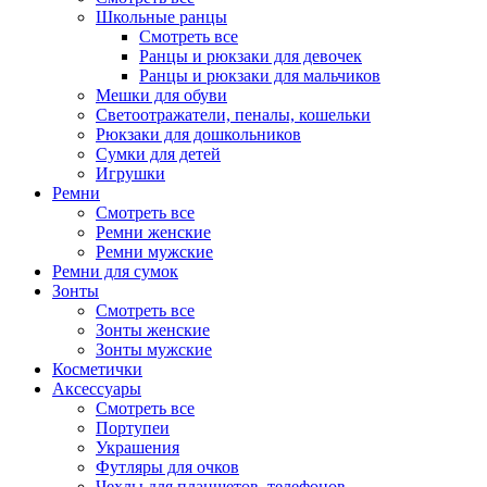
Школьные ранцы
Смотреть все
Ранцы и рюкзаки для девочек
Ранцы и рюкзаки для мальчиков
Мешки для обуви
Светоотражатели, пеналы, кошельки
Рюкзаки для дошкольников
Сумки для детей
Игрушки
Ремни
Смотреть все
Ремни женские
Ремни мужские
Ремни для сумок
Зонты
Смотреть все
Зонты женские
Зонты мужские
Косметички
Аксессуары
Смотреть все
Портупеи
Украшения
Футляры для очков
Чехлы для планшетов, телефонов