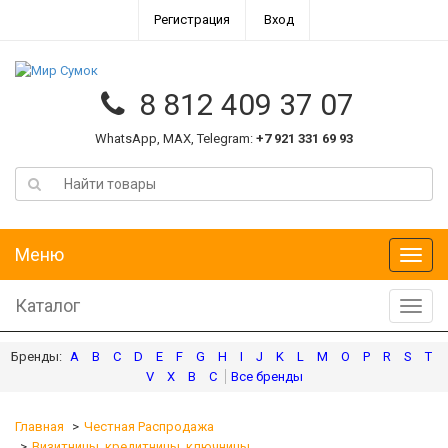
Регистрация
Вход
8 812 409 37 07
WhatsApp, MAX, Telegram:
+7 921 331 69 93
Меню
Меню
Каталог
Катал
A
B
C
D
E
F
G
H
I
J
K
L
M
O
P
R
S
T
V
X
В
С
Главная
Честная Распродажа
Визитницы, кредитницы, ключницы