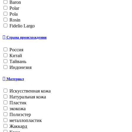
Baron
Polar
Pola
Rosin
Fidelio Largo
Страна происхождения
Россия
Китай
Тайвань
Индонезия
Материал
Искусственная кожа
Натуральная кожа
Пластик
экокожа
Полиэстер
металлопластик
Жаккард