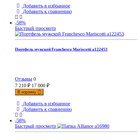
Добавить в избранное
Добавить к сравнению
-58%
Быстрый просмотр
Портфель мужской Franchesco Mariscotti а122453
Отзывы
0
7 210
₽
17 000
₽
В корзину
Добавить в избранное
Добавить к сравнению
-58%
Быстрый просмотр