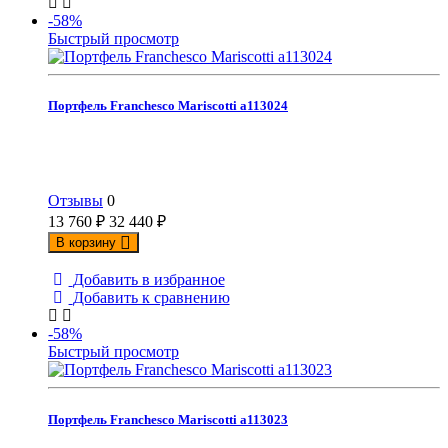
-58%
Быстрый просмотр
Портфель Franchesco Mariscotti а113024
Отзывы
0
13 760
₽
32 440
₽
В корзину
Добавить в избранное
Добавить к сравнению
-58%
Быстрый просмотр
Портфель Franchesco Mariscotti а113023