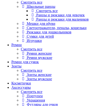
Смотреть все
Школьные ранцы
Смотреть все
Ранцы и рюкзаки для девочек
Ранцы и рюкзаки для мальчиков
Мешки для обуви
Светоотражатели, пеналы, кошельки
Рюкзаки для дошкольников
Сумки для детей
Игрушки
Ремни
Смотреть все
Ремни женские
Ремни мужские
Ремни для сумок
Зонты
Смотреть все
Зонты женские
Зонты мужские
Косметички
Аксессуары
Смотреть все
Портупеи
Украшения
Футляры для очков