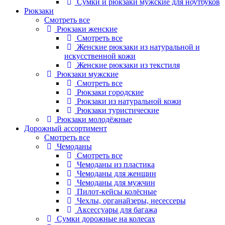
Сумки и рюкзаки мужские для ноутбуков
Рюкзаки
Смотреть все
Рюкзаки женские
Смотреть все
Женские рюкзаки из натуральной и
искусственной кожи
Женские рюкзаки из текстиля
Рюкзаки мужские
Смотреть все
Рюкзаки городские
Рюкзаки из натуральной кожи
Рюкзаки туристические
Рюкзаки молодёжные
Дорожный ассортимент
Смотреть все
Чемоданы
Смотреть все
Чемоданы из пластика
Чемоданы для женщин
Чемоданы для мужчин
Пилот-кейсы колёсные
Чехлы, органайзеры, несессеры
Аксессуары для багажа
Сумки дорожные на колесах