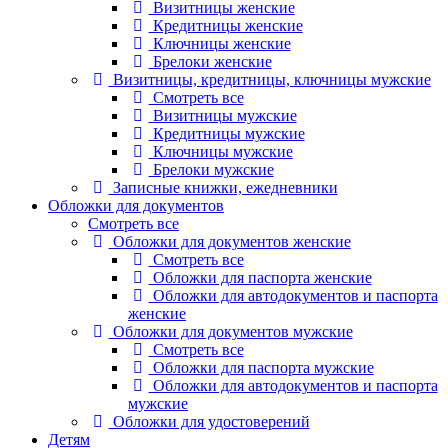
Визитницы женские
Кредитницы женские
Ключницы женские
Брелоки женские
Визитницы, кредитницы, ключницы мужские
Смотреть все
Визитницы мужские
Кредитницы мужские
Ключницы мужские
Брелоки мужские
Записные книжки, ежедневники
Обложки для документов
Смотреть все
Обложки для документов женские
Смотреть все
Обложки для паспорта женские
Обложки для автодокументов и паспорта
женские
Обложки для документов мужские
Смотреть все
Обложки для паспорта мужские
Обложки для автодокументов и паспорта
мужские
Обложки для удостоверений
Детям