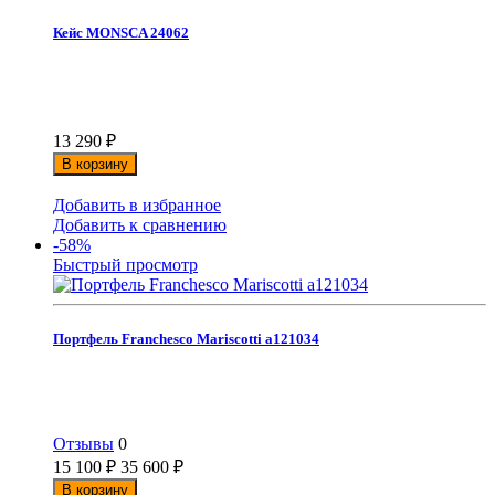
Кейс MONSCA 24062
13 290
₽
В корзину
Добавить в избранное
Добавить к сравнению
-58%
Быстрый просмотр
Портфель Franchesco Mariscotti а121034
Отзывы
0
15 100
₽
35 600
₽
В корзину