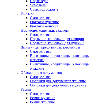
Портпледы
Чемоданы
Сумки дорожные
Рюкзаки
Смотреть все
Рюкзаки мужские
Рюкзаки женские
Портмоне, кошельки, зажимы
Смотреть все
Портмоне, кошельки для женщин
Портмоне, кошельки для мужчин
Визитницы, кредитницы, ключницы
Смотреть все
Визитницы, кредитницы, ключницы
женские
Визитницы, кредитницы, ключницы
мужские
Обложки для документов
Смотреть все
Обложки для документов женские
Обложки для документов мужские
Ремни
Смотреть все
Ремни мужские
Ремни женские