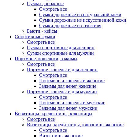
Сумки дорожные
Смотреть все
Сумки дорожные из натуральной кожи
Сумки дорожные из искусственной кожи
Сумки дорожные из текстиля
Бьюти - кейсы
Спортивные сумки
Смотреть все
Сумки спортивные для женщин
Сумки спортивные для мужчин
Портмоне, кошельки, зажимы
Смотреть все
Портмоне, кошельки для женщин
Смотреть все
Портмоне и кошельки женские
Зажимы для денег женские
Портмоне, кошельки для мужчин
Смотреть все
Портмоне и кошельки мужские
Зажимы для денег мужские
Визитницы, кредитницы, ключницы
Смотреть все
Визитницы, кредитницы, ключницы женские
Смотреть все
Визитницы женские