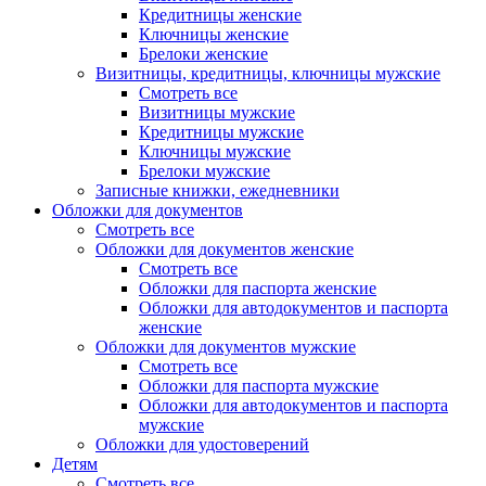
Кредитницы женские
Ключницы женские
Брелоки женские
Визитницы, кредитницы, ключницы мужские
Смотреть все
Визитницы мужские
Кредитницы мужские
Ключницы мужские
Брелоки мужские
Записные книжки, ежедневники
Обложки для документов
Смотреть все
Обложки для документов женские
Смотреть все
Обложки для паспорта женские
Обложки для автодокументов и паспорта
женские
Обложки для документов мужские
Смотреть все
Обложки для паспорта мужские
Обложки для автодокументов и паспорта
мужские
Обложки для удостоверений
Детям
Смотреть все