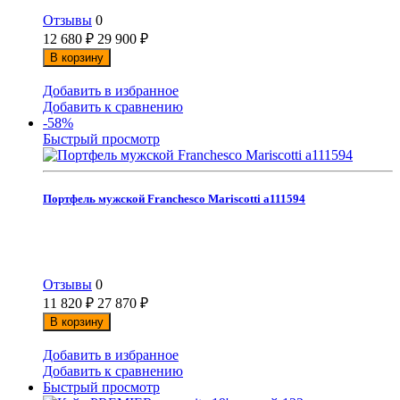
Отзывы
0
12 680
₽
29 900
₽
В корзину
Добавить в избранное
Добавить к сравнению
-58%
Быстрый просмотр
Портфель мужской Franchesco Mariscotti а111594
Отзывы
0
11 820
₽
27 870
₽
В корзину
Добавить в избранное
Добавить к сравнению
Быстрый просмотр