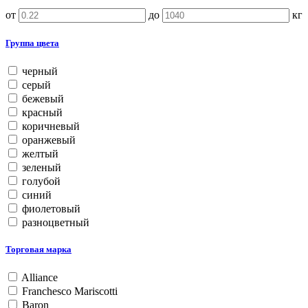
от
до
кг
Группа цвета
черный
серый
бежевый
красный
коричневый
оранжевый
желтый
зеленый
голубой
синий
фиолетовый
разноцветный
Торговая марка
Alliance
Franchesco Mariscotti
Baron