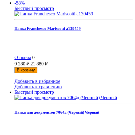
-58%
Быстрый просмотр
Папка Franchesco Mariscotti а139459
Отзывы
0
9 280
₽
21 880
₽
В корзину
Добавить в избранное
Добавить к сравнению
Быстрый просмотр
Папка для документов 7064д (Черный) Черный