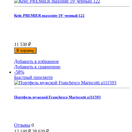
Кейс PREMIER maxonite 19' черный 122
11 530
₽
В корзину
Добавить в избранное
Добавить к сравнению
-58%
Быстрый просмотр
Портфель мужской Franchesco Mariscotti а111593
Отзывы
0
12 140
₽
28 620
₽