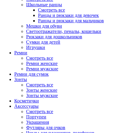
Школьные ранцы
Смотреть все
Ранцы и рюкзаки для девочек
Ранцы и рюкзаки для мальчиков
Мешки для обуви
Светоотражатели, пеналы, кошельки
Рюкзаки для дошкольников
Сумки для детей
Игрушки
Ремни
Смотреть все
Ремни женские
Ремни мужские
Ремни для сумок
Зонты
Смотреть все
Зонты женские
Зонты мужские
Косметички
Аксессуары
Смотреть все
Портупеи
Украшения
Футляры для очков
Чехлы для планшетов, телефонов