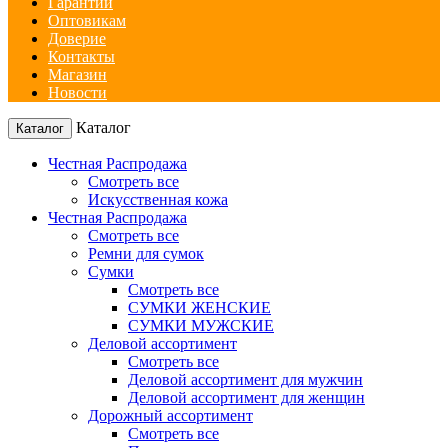
Гарантии
Оптовикам
Доверие
Контакты
Магазин
Новости
Каталог
Каталог
Честная Распродажа
Смотреть все
Искусственная кожа
Честная Распродажа
Смотреть все
Ремни для сумок
Сумки
Смотреть все
СУМКИ ЖЕНСКИЕ
СУМКИ МУЖСКИЕ
Деловой ассортимент
Смотреть все
Деловой ассортимент для мужчин
Деловой ассортимент для женщин
Дорожный ассортимент
Смотреть все