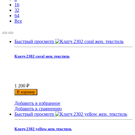
16
32
64
Все
Быстрый просмотр
Клатч 2302 coral жен. текстиль
1 200
₽
В корзину
Добавить в избранное
Добавить к сравнению
Быстрый просмотр
Клатч 2302 yellow жен. текстиль