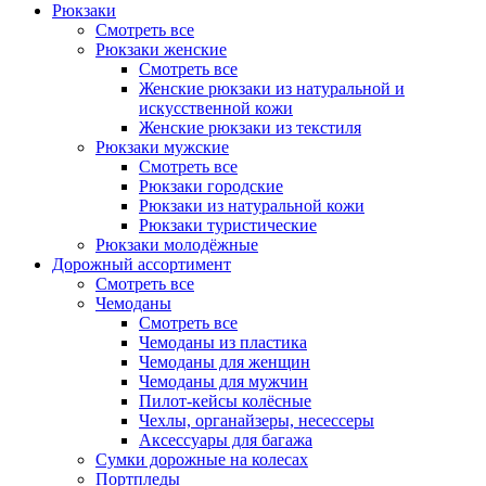
Рюкзаки
Смотреть все
Рюкзаки женские
Смотреть все
Женские рюкзаки из натуральной и
искусственной кожи
Женские рюкзаки из текстиля
Рюкзаки мужские
Смотреть все
Рюкзаки городские
Рюкзаки из натуральной кожи
Рюкзаки туристические
Рюкзаки молодёжные
Дорожный ассортимент
Смотреть все
Чемоданы
Смотреть все
Чемоданы из пластика
Чемоданы для женщин
Чемоданы для мужчин
Пилот-кейсы колёсные
Чехлы, органайзеры, несессеры
Аксессуары для багажа
Сумки дорожные на колесах
Портпледы