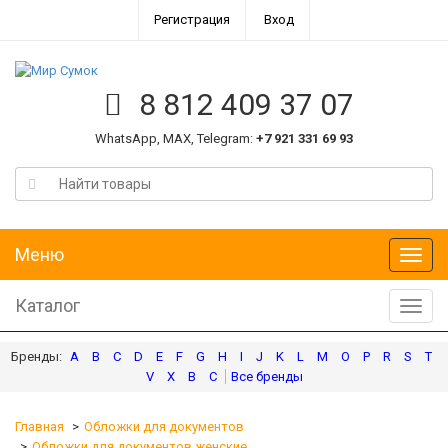
Регистрация
Вход
8 812 409 37 07
WhatsApp, MAX, Telegram:
+7 921 331 69 93
Меню
Меню
Каталог
Катал
A
B
C
D
E
F
G
H
I
J
K
L
M
O
P
R
S
T
V
X
В
С
Главная
Обложки для документов
Обложки для документов женские