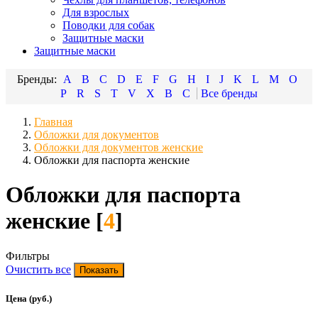
Для взрослых
Поводки для собак
Защитные маски
Защитные маски
A
B
C
D
E
F
G
H
I
J
K
L
M
O
P
R
S
T
V
X
В
С
Главная
Обложки для документов
Обложки для документов женские
Обложки для паспорта женские
Обложки для паспорта
женские [
4
]
Фильтры
Очистить все
Цена (руб.)