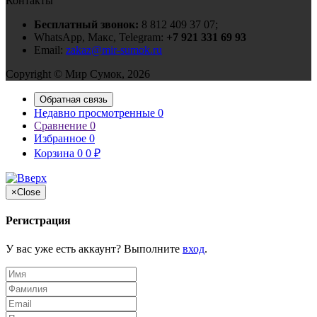
Контакты
Бесплатный звонок:
8 812 409 37 07;
WhatsApp, Макс, Telegram:
+7 921 331 69 93
Email:
zakaz@mir-sumok.ru
Copyright © Мир Сумок, 2026
Обратная связь
Недавно просмотренные
0
Сравнение
0
Избранное
0
Корзина
0
0
₽
×
Close
Регистрация
У вас уже есть аккаунт? Выполните
вход
.