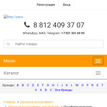
Регистрация
Вход
8 812 409 37 07
WhatsApp, MAX, Telegram:
+7 921 331 69 93
Меню
Меню
Каталог
Катал
A
B
C
D
E
F
G
H
I
J
K
L
M
O
P
R
S
T
V
X
В
С
Главная
Деловой ассортимент
Деловой ассортимент для мужчин
Портфели мужские