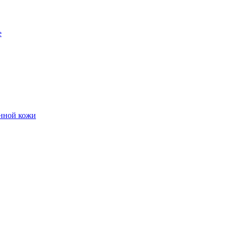
е
енной кожи