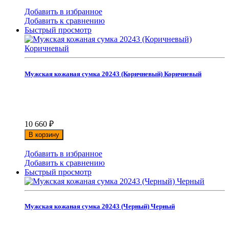
Добавить в избранное
Добавить к сравнению
Быстрый просмотр
Мужская кожаная сумка 20243 (Коричневый) Коричневый
10 660
₽
В корзину
Добавить в избранное
Добавить к сравнению
Быстрый просмотр
Мужская кожаная сумка 20243 (Черный) Черный