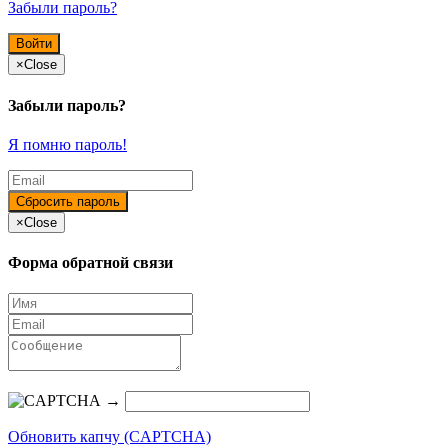
Забыли пароль?
×
Close
Забыли пароль?
Я помню пароль!
×
Close
Форма обратной связи
→
Обновить капчу (CAPTCHA)