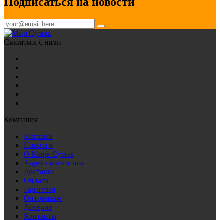
Подписаться на новости
Связаться с нами
Компания
Магазин
Новости
О Мире Сумок
Адреса магазинов
Доставка
Оплата
Гарантии
Оптовикам
Доверие
Контакты