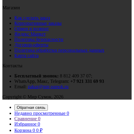
Магазин
Как сделать заказ
Корпоративные заказы
Обмен и возврат
Яндекс Маркет
Политика безопасности
Договор-оферты
Политика обработки персональных данных
Карта сайта
Контакты
Бесплатный звонок:
8 812 409 37 07;
WhatsApp, Макс, Telegram:
+7 921 331 69 93
Email:
zakaz@mir-sumok.ru
Copyright © Мир Сумок, 2026
Обратная связь
Недавно просмотренные
0
Сравнение
0
Избранное
0
Корзина
0
0
₽