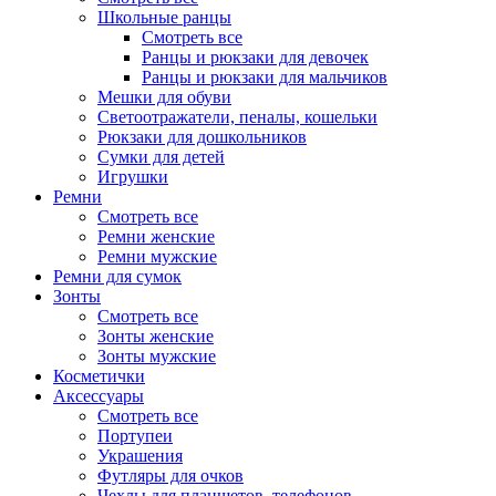
Школьные ранцы
Смотреть все
Ранцы и рюкзаки для девочек
Ранцы и рюкзаки для мальчиков
Мешки для обуви
Светоотражатели, пеналы, кошельки
Рюкзаки для дошкольников
Сумки для детей
Игрушки
Ремни
Смотреть все
Ремни женские
Ремни мужские
Ремни для сумок
Зонты
Смотреть все
Зонты женские
Зонты мужские
Косметички
Аксессуары
Смотреть все
Портупеи
Украшения
Футляры для очков
Чехлы для планшетов, телефонов