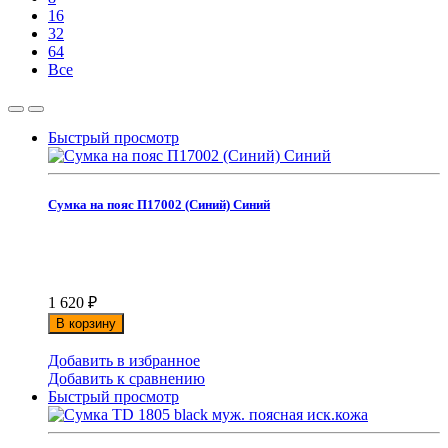
16
32
64
Все
Быстрый просмотр
Сумка на пояс П17002 (Синий) Синий
1 620
₽
В корзину
Добавить в избранное
Добавить к сравнению
Быстрый просмотр