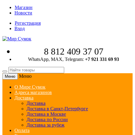
Магазин
Новости
Регистрация
Вход
8 812 409 37 07
WhatsApp, MAX, Telegram:
+7 921 331 69 93
Меню
Меню
О Мире Сумок
Адреса магазинов
Доставка
Доставка
Доставка в Санкт-Петербурге
Доставка в Москве
Доставка по России
Доставка за рубеж
Оплата