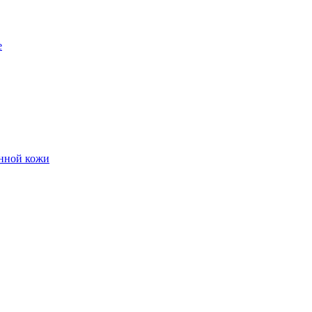
е
енной кожи