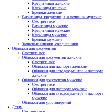
Кредитницы женские
Ключницы женские
Брелоки женские
Визитницы, кредитницы, ключницы мужские
Смотреть все
Визитницы мужские
Кредитницы мужские
Ключницы мужские
Брелоки мужские
Записные книжки, ежедневники
Обложки для документов
Смотреть все
Обложки для документов женские
Смотреть все
Обложки для паспорта женские
Обложки для автодокументов и паспорта
женские
Обложки для документов мужские
Смотреть все
Обложки для паспорта мужские
Обложки для автодокументов и паспорта
мужские
Обложки для удостоверений
Детям
Смотреть все