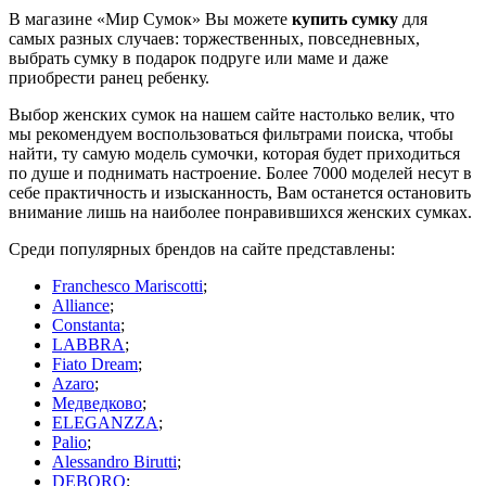
В магазине «Мир Сумок» Вы можете
купить сумку
для
самых разных случаев: торжественных, повседневных,
выбрать сумку в подарок подруге или маме и даже
приобрести ранец ребенку.
Выбор женских сумок на нашем сайте настолько велик, что
мы рекомендуем воспользоваться фильтрами поиска, чтобы
найти, ту самую модель сумочки, которая будет приходиться
по душе и поднимать настроение. Более 7000 моделей несут в
себе практичность и изысканность, Вам останется остановить
внимание лишь на наиболее понравившихся женских сумках.
Среди популярных брендов на сайте представлены:
Franchesco Mariscotti
;
Alliance
;
Constanta
;
LABBRA
;
Fiato Dream
;
Azaro
;
Медведково
;
ELEGANZZA
;
Palio
;
Alessandro Birutti
;
DEBORO
;