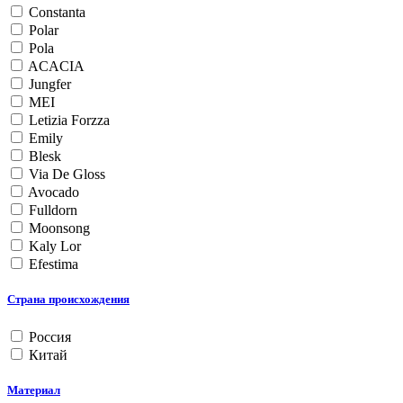
Constanta
Polar
Pola
ACACIA
Jungfer
MEI
Letizia Forzza
Emily
Blesk
Via De Gloss
Avocado
Fulldorn
Moonsong
Kaly Lor
Efestima
Страна происхождения
Россия
Китай
Материал