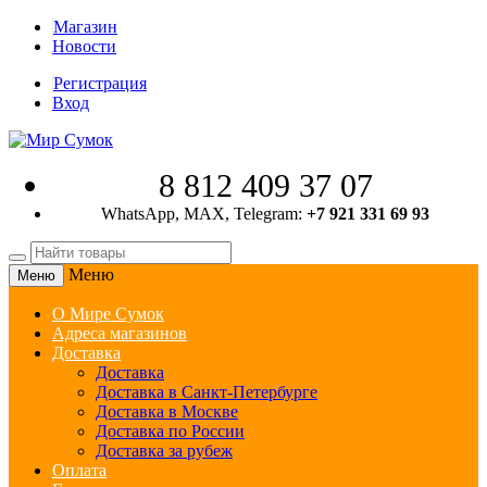
Магазин
Новости
Регистрация
Вход
8 812 409 37 07
WhatsApp, MAX, Telegram:
+7 921 331 69 93
Меню
Меню
О Мире Сумок
Адреса магазинов
Доставка
Доставка
Доставка в Санкт-Петербурге
Доставка в Москве
Доставка по России
Доставка за рубеж
Оплата