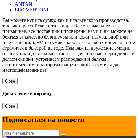
ANTAN
;
LEO VENTONI
;
Вы можете купить сумку, как и итальянского производства,
так как и российского, то что для Вас оптимальнее и
привычнее, все поставщики проверены нами и вы можете не
бояться за качество фурнитуры или кожи, натуральной или
искусственной. «Мир сумок» заботится о своих клиентов и не
стремится к быстрой выгоде. Нам важны дружеские эмоции
от покупок и довольные клиенты, для этого мы периодически
делаем скидки, устраиваем распродажи и балуем
ассортиментом, в котором отыщется любая сумочка для
настоящей модницы!
Close
Добавление в корзину
Close
Подписаться на новости