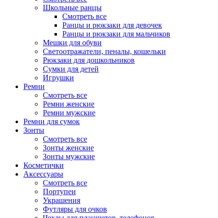
Школьные ранцы
Смотреть все
Ранцы и рюкзаки для девочек
Ранцы и рюкзаки для мальчиков
Мешки для обуви
Светоотражатели, пеналы, кошельки
Рюкзаки для дошкольников
Сумки для детей
Игрушки
Ремни
Смотреть все
Ремни женские
Ремни мужские
Ремни для сумок
Зонты
Смотреть все
Зонты женские
Зонты мужские
Косметички
Аксессуары
Смотреть все
Портупеи
Украшения
Футляры для очков
Чехлы для планшетов, телефонов