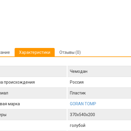
сание
Характеристики
Отзывы (0)
Чемодан
на происхождения
Россия
риал
Пластик
вая марка
GORAN TOMP
еры
370x540x200
голубой