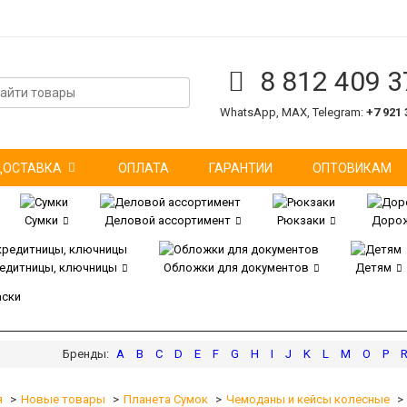
8 812 409 3
WhatsApp, MAX, Telegram:
+7 921 
ДОСТАВКА
ОПЛАТА
ГАРАНТИИ
ОПТОВИКАМ
Сумки
Деловой ассортимент
Рюкзаки
Дорож
редитницы, ключницы
Обложки для документов
Детям
аски
A
B
C
D
E
F
G
H
I
J
K
L
M
O
P
я
Новые товары
Планета Сумок
Чемоданы и кейсы колесные