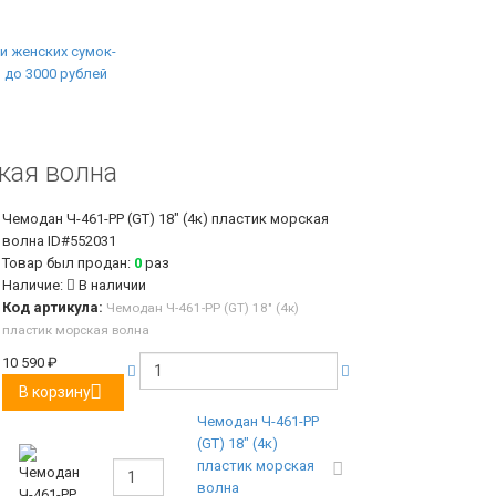
ская волна
Чемодан Ч-461-PP (GT) 18" (4к) пластик морская
волна
ID#552031
Товар был продан:
0
раз
Наличие:
В наличии
Код артикула:
Чемодан Ч-461-PP (GT) 18" (4к)
пластик морская волна
10 590
₽
В корзину
Чемодан Ч-461-PP
(GT) 18" (4к)
пластик морская
волна