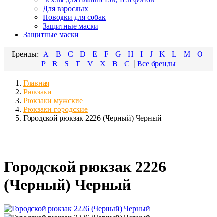
Для взрослых
Поводки для собак
Защитные маски
Защитные маски
A
B
C
D
E
F
G
H
I
J
K
L
M
O
P
R
S
T
V
X
В
С
Главная
Рюкзаки
Рюкзаки мужские
Рюкзаки городские
Городской рюкзак 2226 (Черный) Черный
Городской рюкзак 2226
(Черный) Черный