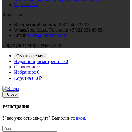
Карта сайта
Контакты
Бесплатный звонок:
8 812 409 37 07;
WhatsApp, Макс, Telegram:
+7 921 331 69 93
Email:
zakaz@mir-sumok.ru
Copyright © Мир Сумок, 2026
Обратная связь
Недавно просмотренные
0
Сравнение
0
Избранное
0
Корзина
0
0
₽
×
Close
Регистрация
У вас уже есть аккаунт? Выполните
вход
.