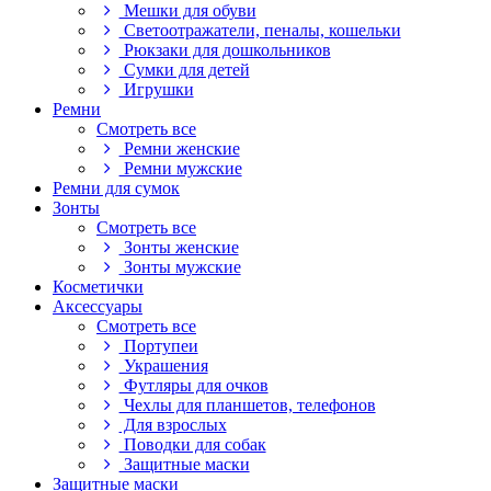
Мешки для обуви
Светоотражатели, пеналы, кошельки
Рюкзаки для дошкольников
Сумки для детей
Игрушки
Ремни
Смотреть все
Ремни женские
Ремни мужские
Ремни для сумок
Зонты
Смотреть все
Зонты женские
Зонты мужские
Косметички
Аксессуары
Смотреть все
Портупеи
Украшения
Футляры для очков
Чехлы для планшетов, телефонов
Для взрослых
Поводки для собак
Защитные маски
Защитные маски