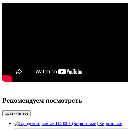
Рекомендуем посмотреть