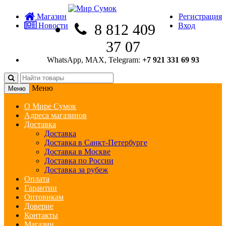
Магазин
Регистрация
Новости
8 812 409
Вход
37 07
WhatsApp, MAX, Telegram:
+7 921 331 69 93
Меню
Меню
О Мире Сумок
Адреса магазинов
Доставка
Доставка
Доставка в Санкт-Петербурге
Доставка в Москве
Доставка по России
Доставка за рубеж
Оплата
Гарантии
Оптовикам
Доверие
Контакты
Магазин