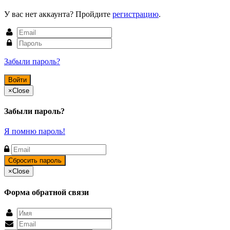
У вас нет аккаунта? Пройдите
регистрацию
.
Забыли пароль?
×
Close
Забыли пароль?
Я помню пароль!
×
Close
Форма обратной связи