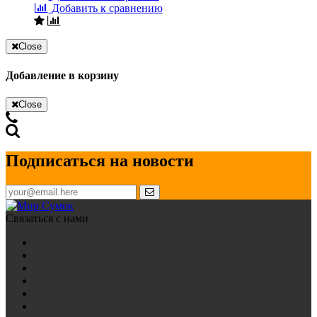
Добавить к сравнению
Close
Добавление в корзину
Close
Подписаться на новости
Связаться с нами