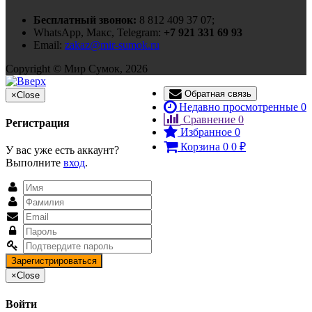
Бесплатный звонок:
8 812 409 37 07;
WhatsApp, Макс, Telegram:
+7 921 331 69 93
Email:
zakaz@mir-sumok.ru
Copyright © Мир Сумок, 2026
Обратная связь
×
Close
Недавно просмотренные
0
Сравнение
0
Регистрация
Избранное
0
Корзина
0
0
₽
У вас уже есть аккаунт?
Выполните
вход
.
×
Close
Войти