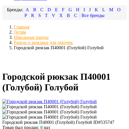
A
B
C
D
E
F
G
H
I
J
K
L
M
O
P
R
S
T
V
X
В
С
Главная
Детям
Школьные ранцы
Ранцы и рюкзаки для девочек
Городской рюкзак П40001 (Голубой) Голубой
Городской рюкзак П40001
(Голубой) Голубой
Городской рюкзак П40001 (Голубой) Голубой
ID#535747
Товар был продан:
0
раз