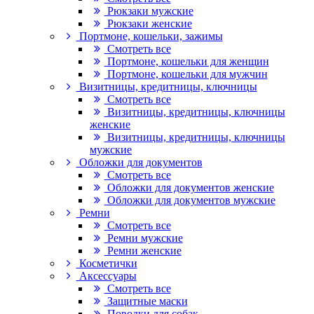
Рюкзаки мужские
Рюкзаки женские
Портмоне, кошельки, зажимы
Смотреть все
Портмоне, кошельки для женщин
Портмоне, кошельки для мужчин
Визитницы, кредитницы, ключницы
Смотреть все
Визитницы, кредитницы, ключницы
женские
Визитницы, кредитницы, ключницы
мужские
Обложки для документов
Смотреть все
Обложки для документов женские
Обложки для документов мужские
Ремни
Смотреть все
Ремни мужские
Ремни женские
Косметички
Аксессуары
Смотреть все
Защитные маски
Поводки для собак