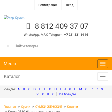
Регистрация
Вход
8 812 409 37 07
WhatsApp, MAX, Telegram:
+7 921 331 69 93
Меню
Меню
Каталог
Катал
A
B
C
D
E
F
G
H
I
J
K
L
M
O
P
R
S
T
V
X
В
С
Главная
Сумки
СУМКИ ЖЕНСКИЕ
Клатчи
Клатч 2310-6 bordo жен. иск.кожа