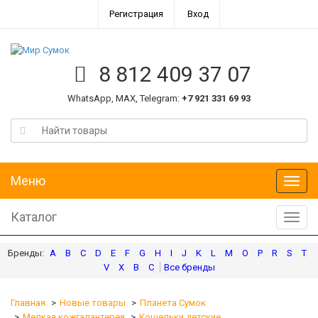
Регистрация
Вход
8 812 409 37 07
WhatsApp, MAX, Telegram:
+7 921 331 69 93
Меню
Меню
Каталог
Катал
A
B
C
D
E
F
G
H
I
J
K
L
M
O
P
R
S
T
V
X
В
С
Главная
Новые товары
Планета Сумок
Мелкая кожгалантерея
Кошельки детские