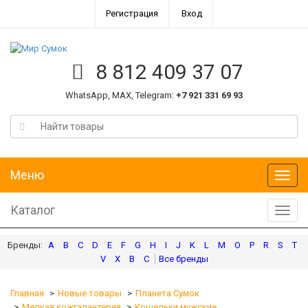
Регистрация
Вход
8 812 409 37 07
WhatsApp, MAX, Telegram:
+7 921 331 69 93
Меню
Меню
Каталог
Катал
A
B
C
D
E
F
G
H
I
J
K
L
M
O
P
R
S
T
V
X
В
С
Главная
Новые товары
Планета Сумок
Мелкая кожгалантерея
Кошельки мужские