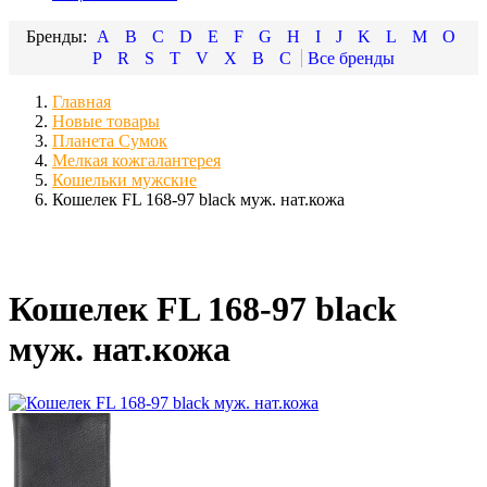
A
B
C
D
E
F
G
H
I
J
K
L
M
O
P
R
S
T
V
X
В
С
Главная
Новые товары
Планета Сумок
Мелкая кожгалантерея
Кошельки мужские
Кошелек FL 168-97 black муж. нат.кожа
Кошелек FL 168-97 black
муж. нат.кожа