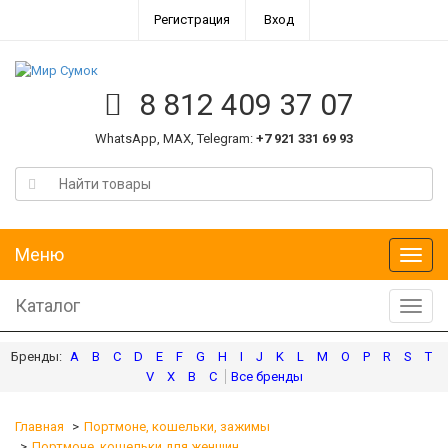
Регистрация
Вход
8 812 409 37 07
WhatsApp, MAX, Telegram:
+7 921 331 69 93
Меню
Меню
Каталог
Катал
A
B
C
D
E
F
G
H
I
J
K
L
M
O
P
R
S
T
V
X
В
С
Главная
Портмоне, кошельки, зажимы
Портмоне, кошельки для женщин