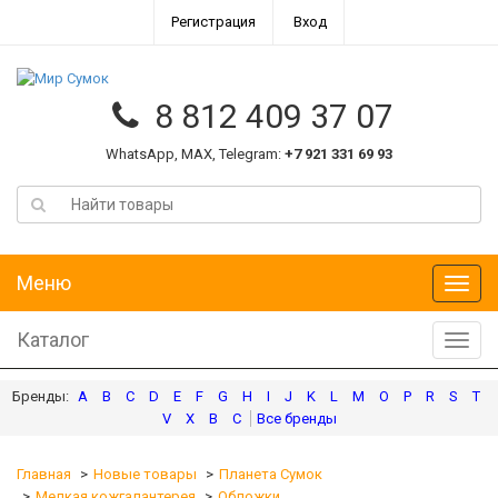
Регистрация
Вход
8 812 409 37 07
WhatsApp, MAX, Telegram:
+7 921 331 69 93
Меню
Меню
Каталог
Катал
A
B
C
D
E
F
G
H
I
J
K
L
M
O
P
R
S
T
V
X
В
С
Главная
Новые товары
Планета Сумок
Мелкая кожгалантерея
Обложки