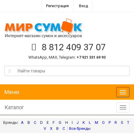
Регистрация
Вход
8 812 409 37 07
WhatsApp, MAX, Telegram:
+7 921 331 69 93
Меню
Меню
Каталог
Катал
A
B
C
D
E
F
G
H
I
J
K
L
M
O
P
R
S
T
V
X
В
С