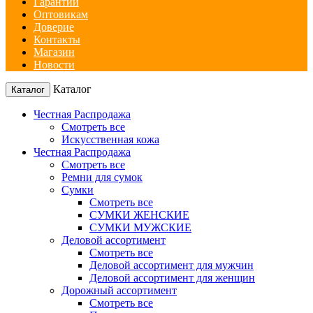
Гарантии
Оптовикам
Доверие
Контакты
Магазин
Новости
Каталог
Каталог
Честная Распродажа
Смотреть все
Искусственная кожа
Честная Распродажа
Смотреть все
Ремни для сумок
Сумки
Смотреть все
СУМКИ ЖЕНСКИЕ
СУМКИ МУЖСКИЕ
Деловой ассортимент
Смотреть все
Деловой ассортимент для мужчин
Деловой ассортимент для женщин
Дорожный ассортимент
Смотреть все