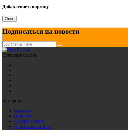
Добавление в корзину
Close
Подписаться на новости
Связаться с нами
Компания
Магазин
Новости
О Мире Сумок
Адреса магазинов