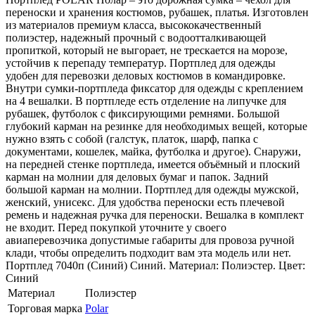
переноски и хранения костюмов, рубашек, платья. Изготовлен
из материалов премиум класса, высококачественный
полиэстер, надежный прочный с водоотталкивающей
пропиткой, который не выгорает, не трескается на морозе,
устойчив к перепаду температур. Портплед для одежды
удобен для перевозки деловых костюмов в командировке.
Внутри сумки-портпледа фиксатор для одежды с креплением
на 4 вешалки. В портпледе есть отделение на липучке для
рубашек, футболок с фиксирующими ремнями. Большой
глубокий карман на резинке для необходимых вещей, которые
нужно взять с собой (галстук, платок, шарф, папка с
документами, кошелек, майка, футболка и другое). Снаружи,
на передней стенке портпледа, имеется объёмный и плоский
карман на молнии для деловых бумаг и папок. Задний
большой карман на молнии. Портплед для одежды мужской,
женский, унисекс. Для удобства переноски есть плечевой
ремень и надежная ручка для переноски. Вешалка в комплект
не входит. Перед покупкой уточните у своего
авиаперевозчика допустимые габариты для провоза ручной
клади, чтобы определить подходит вам эта модель или нет.
Портплед 7040п (Синий) Синий. Материал: Полиэстер. Цвет:
Синий
Материал
Полиэстер
Торговая марка
Polar