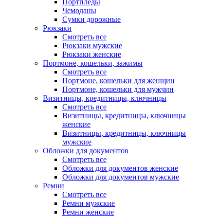
Портпледы
Чемоданы
Сумки дорожные
Рюкзаки
Смотреть все
Рюкзаки мужские
Рюкзаки женские
Портмоне, кошельки, зажимы
Смотреть все
Портмоне, кошельки для женщин
Портмоне, кошельки для мужчин
Визитницы, кредитницы, ключницы
Смотреть все
Визитницы, кредитницы, ключницы
женские
Визитницы, кредитницы, ключницы
мужские
Обложки для документов
Смотреть все
Обложки для документов женские
Обложки для документов мужские
Ремни
Смотреть все
Ремни мужские
Ремни женские