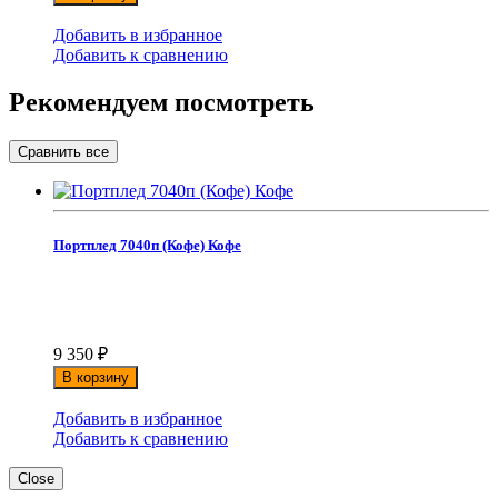
Добавить в избранное
Добавить к сравнению
Рекомендуем посмотреть
Портплед 7040п (Кофе) Кофе
9 350
₽
В корзину
Добавить в избранное
Добавить к сравнению
Close