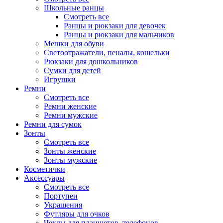
Школьные ранцы
Смотреть все
Ранцы и рюкзаки для девочек
Ранцы и рюкзаки для мальчиков
Мешки для обуви
Светоотражатели, пеналы, кошельки
Рюкзаки для дошкольников
Сумки для детей
Игрушки
Ремни
Смотреть все
Ремни женские
Ремни мужские
Ремни для сумок
Зонты
Смотреть все
Зонты женские
Зонты мужские
Косметички
Аксессуары
Смотреть все
Портупеи
Украшения
Футляры для очков
Чехлы для планшетов, телефонов