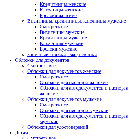
Кредитницы женские
Ключницы женские
Брелоки женские
Визитницы, кредитницы, ключницы мужские
Смотреть все
Визитницы мужские
Кредитницы мужские
Ключницы мужские
Брелоки мужские
Записные книжки, ежедневники
Обложки для документов
Смотреть все
Обложки для документов женские
Смотреть все
Обложки для паспорта женские
Обложки для автодокументов и паспорта
женские
Обложки для документов мужские
Смотреть все
Обложки для паспорта мужские
Обложки для автодокументов и паспорта
мужские
Обложки для удостоверений
Детям
Смотреть все