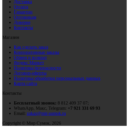
Доставка
Оплата
Гарантии
Оптовикам
Доверие
Контакты
Магазин
Как сделать заказ
Корпоративные заказы
Обмен и возврат
Яндекс Маркет
Политика безопасности
Договор-оферты
Политика обработки персональных данных
Карта сайта
Контакты
Бесплатный звонок:
8 812 409 37 07;
WhatsApp, Макс, Telegram:
+7 921 331 69 93
Email:
zakaz@mir-sumok.ru
Copyright © Мир Сумок, 2026