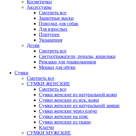
Косметички
Аксессуары
Смотреть все
Защитные маски
Поводки для собак
Для взрослых
Портупеи
Украшения
Детям
Смотреть все
Светоотражатели, пеналы, кошельки
Рюкзаки для дошкольников
Мешки для обуви
Сумки
Смотреть все
СУМКИ ЖЕНСКИЕ
Смотреть все
Сумки женские из натуральной кожи
Сумки женские из иск. кожи
Сумки женские из натуральной замши
Сумки женские через плечо
Сумки женские на пояс
Сумки женские из ткани
Клатчи
СУМКИ МУЖСКИЕ