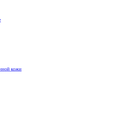
е
енной кожи