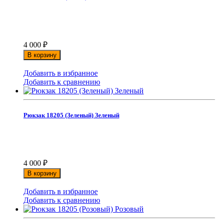
4 000
₽
В корзину
Добавить в избранное
Добавить к сравнению
Рюкзак 18205 (Зеленый) Зеленый
4 000
₽
В корзину
Добавить в избранное
Добавить к сравнению