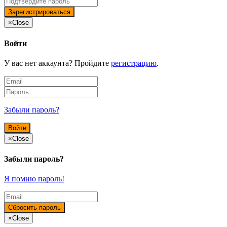
×
Close
Войти
У вас нет аккаунта? Пройдите
регистрацию
.
Забыли пароль?
×
Close
Забыли пароль?
Я помню пароль!
×
Close