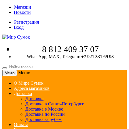
Магазин
Новости
Регистрация
Вход
8 812 409 37 07
WhatsApp, MAX, Telegram:
+7 921 331 69 93
Меню
Меню
О Мире Сумок
Адреса магазинов
Доставка
Доставка
Доставка в Санкт-Петербурге
Доставка в Москве
Доставка по России
Доставка за рубеж
Оплата