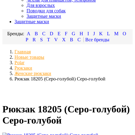
Для взрослых
Поводки для собак
Защитные маски
Защитные маски
A
B
C
D
E
F
G
H
I
J
K
L
M
O
P
R
S
T
V
X
В
С
Главная
Новые товары
Polar
Рюкзаки
Женские рюкзаки
Рюкзак 18205 (Cеро-голубой) Cеро-голубой
Рюкзак 18205 (Cеро-голубой)
Cеро-голубой