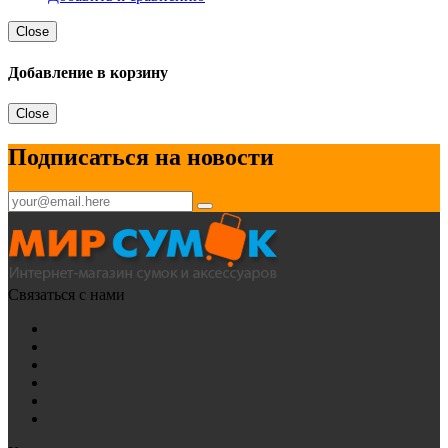
Close
Добавление в корзину
Close
Подписаться на новости
Связаться с нами