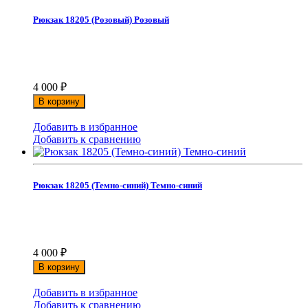
Рюкзак 18205 (Розовый) Розовый
4 000
₽
В корзину
Добавить в избранное
Добавить к сравнению
Рюкзак 18205 (Темно-синий) Темно-синий
4 000
₽
В корзину
Добавить в избранное
Добавить к сравнению