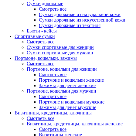
Сумки дорожные
Смотреть все
Сумки дорожные из натуральной кожи
Сумки дорожные из искусственной кожи
Сумки дорожные из текстиля
Бьюти - кейсы
Спортивные сумки
Смотреть все
Сумки спортивные для женщин
Сумки спортивные для мужчин
Портмоне, кошельки, зажимы
Смотреть все
Портмоне, кошельки для женщин
Смотреть все
Портмоне и кошельки женские
Зажимы для денег женские
Портмоне, кошельки для мужчин
Смотреть все
Портмоне и кошельки мужские
Зажимы для денег мужские
Визитницы, кредитницы, ключницы
Смотреть все
Визитницы, кредитницы, ключницы женские
Смотреть все
Визитницы женские