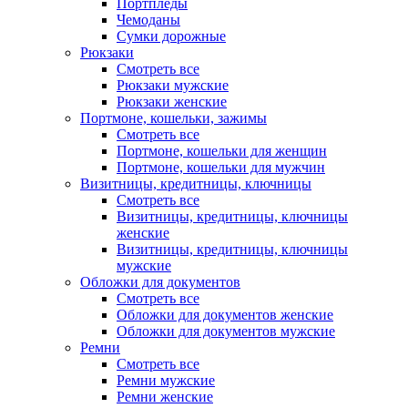
Портпледы
Чемоданы
Сумки дорожные
Рюкзаки
Смотреть все
Рюкзаки мужские
Рюкзаки женские
Портмоне, кошельки, зажимы
Смотреть все
Портмоне, кошельки для женщин
Портмоне, кошельки для мужчин
Визитницы, кредитницы, ключницы
Смотреть все
Визитницы, кредитницы, ключницы
женские
Визитницы, кредитницы, ключницы
мужские
Обложки для документов
Смотреть все
Обложки для документов женские
Обложки для документов мужские
Ремни
Смотреть все
Ремни мужские
Ремни женские