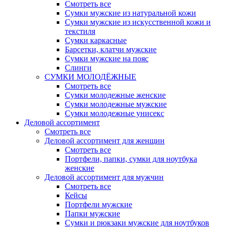
Смотреть все
Сумки мужские из натуральной кожи
Сумки мужские из искусственной кожи и
текстиля
Сумки каркасные
Барсетки, клатчи мужские
Сумки мужские на пояс
Слинги
СУМКИ МОЛОДЁЖНЫЕ
Смотреть все
Сумки молодежные женские
Сумки молодежные мужские
Сумки молодежные унисекс
Деловой ассортимент
Смотреть все
Деловой ассортимент для женщин
Смотреть все
Портфели, папки, сумки для ноутбука
женские
Деловой ассортимент для мужчин
Смотреть все
Кейсы
Портфели мужские
Папки мужские
Сумки и рюкзаки мужские для ноутбуков