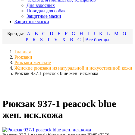
Для взрослых
Поводки для собак
Защитные маски
Защитные маски
A
B
C
D
E
F
G
H
I
J
K
L
M
O
P
R
S
T
V
X
В
С
Главная
Рюкзаки
Рюкзаки женские
Женские рюкзаки из натуральной и искусственной кожи
Рюкзак 937-1 peacock blue жен. иск.кожа
Рюкзак 937-1 peacock blue
жен. иск.кожа