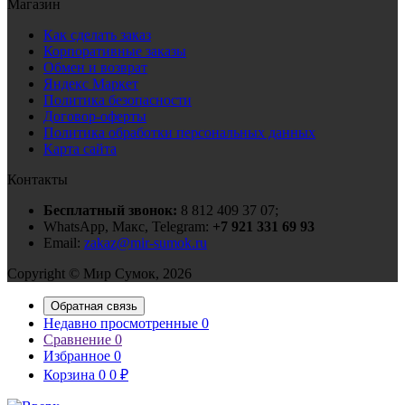
Магазин
Как сделать заказ
Корпоративные заказы
Обмен и возврат
Яндекс Маркет
Политика безопасности
Договор-оферты
Политика обработки персональных данных
Карта сайта
Контакты
Бесплатный звонок:
8 812 409 37 07;
WhatsApp, Макс, Telegram:
+7 921 331 69 93
Email:
zakaz@mir-sumok.ru
Copyright © Мир Сумок, 2026
Обратная связь
Недавно просмотренные
0
Сравнение
0
Избранное
0
Корзина
0
0
₽