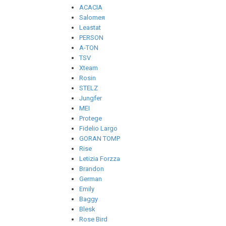
ACACIA
Salomeя
Leastat
PERSON
A-TON
TSV
Xteam
Rosin
STELZ
Jungfer
MEI
Protege
Fidelio Largo
GORAN TOMP
Rise
Letizia Forzza
Brandon
German
Emily
Baggy
Blesk
Rose Bird