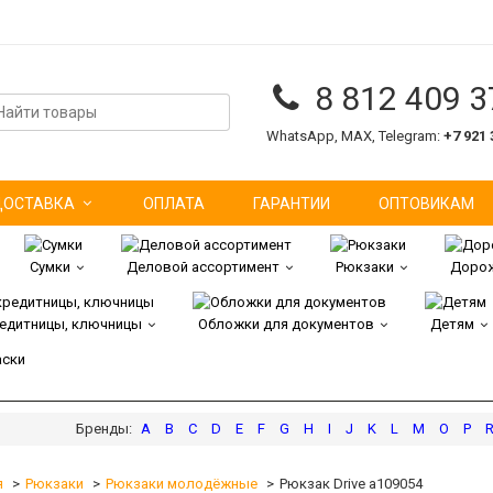
8 812 409 3
WhatsApp, MAX, Telegram:
+7 921 
ДОСТАВКА
ОПЛАТА
ГАРАНТИИ
ОПТОВИКАМ
Сумки
Деловой ассортимент
Рюкзаки
Дорож
редитницы, ключницы
Обложки для документов
Детям
аски
A
B
C
D
E
F
G
H
I
J
K
L
M
O
P
я
Рюкзаки
Рюкзаки молодёжные
Рюкзак Drive а109054