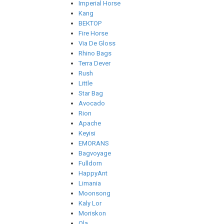
Imperial Horse
Kang
ВЕКТОР
Fire Horse
Via De Gloss
Rhino Bags
Terra Dever
Rush
Little
Star Bag
Avocado
Rion
Apache
Keyisi
EMORANS
Bagvoyage
Fulldorn
HappyAnt
Limania
Moonsong
Kaly Lor
Moriskon
Ola