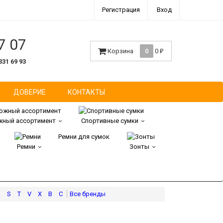
Регистрация
Вход
7 07
Корзина
0
0
₽
331 69 93
ДОВЕРИЕ
КОНТАКТЫ
ный ассортимент
Спортивные сумки
Ремни для сумок
Ремни
Зонты
R
S
T
V
X
В
С