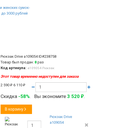
Рюкзак Drive а109054
ID#238758
Товар был продан:
8
раз
Код артикула:
а109054 Рюкзак
Этот товар временно недоступен для заказа
2 590
₽
6 110
₽
Скидка
-58%
.
Вы экономите
3 520
.
₽
В корзину
Рюкзак Drive
а109054