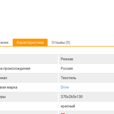
сание
Характеристики
Отзывы (0)
Рюкзак
на происхождения
Россия
риал
Текстиль
вая марка
Drive
еры
370x260x130
красный