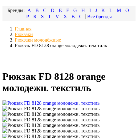
A
B
C
D
E
F
G
H
I
J
K
L
M
O
P
R
S
T
V
X
В
С
Главная
Рюкзаки
Рюкзаки молодёжные
Рюкзак FD 8128 orange молодежн. текстиль
Рюкзак FD 8128 orange
молодежн. текстиль