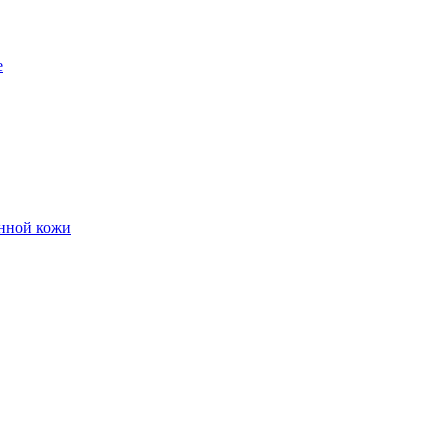
е
енной кожи