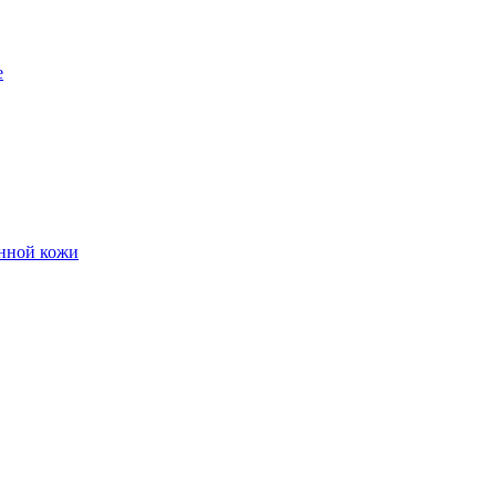
е
енной кожи