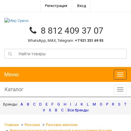
Регистрация
Вход
8 812 409 37 07
WhatsApp, MAX, Telegram:
+7 921 331 69 93
Меню
Меню
Каталог
Катал
A
B
C
D
E
F
G
H
I
J
K
L
M
O
P
R
S
T
V
X
В
С
Главная
Рюкзаки
Рюкзаки женские
Женские рюкзаки из натуральной и искусственной кожи