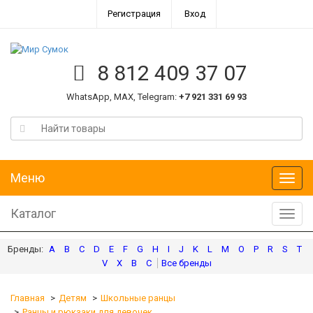
Регистрация
Вход
8 812 409 37 07
WhatsApp, MAX, Telegram:
+7 921 331 69 93
Меню
Меню
Каталог
Катал
A
B
C
D
E
F
G
H
I
J
K
L
M
O
P
R
S
T
V
X
В
С
Главная
Детям
Школьные ранцы
Ранцы и рюкзаки для девочек