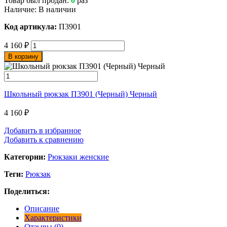
Товар был продан:
0
раз
Наличие:
В наличии
Код артикула:
П3901
4 160
₽
В корзину
Школьный рюкзак П3901 (Черный) Черный
4 160
₽
Добавить в избранное
Добавить к сравнению
Категории:
Рюкзаки женские
Теги:
Рюкзак
Поделиться:
Описание
Характеристики
Отзывы (0)