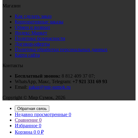
Магазин
Как сделать заказ
Корпоративные заказы
Обмен и возврат
Яндекс Маркет
Политика безопасности
Договор-оферты
Политика обработки персональных данных
Карта сайта
Контакты
Бесплатный звонок:
8 812 409 37 07;
WhatsApp, Макс, Telegram:
+7 921 331 69 93
Email:
zakaz@mir-sumok.ru
Copyright © Мир Сумок, 2026
Обратная связь
Недавно просмотренные
0
Сравнение
0
Избранное
0
Корзина
0
0
₽