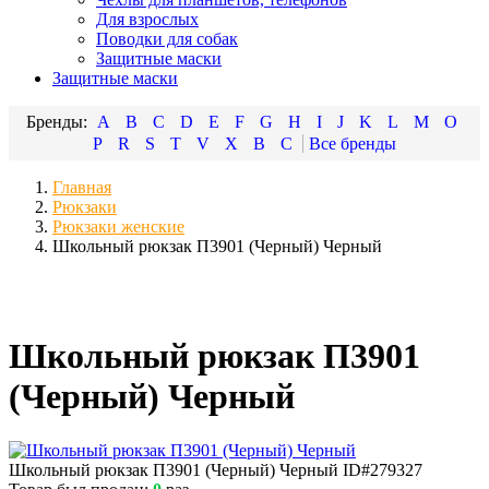
Для взрослых
Поводки для собак
Защитные маски
Защитные маски
A
B
C
D
E
F
G
H
I
J
K
L
M
O
P
R
S
T
V
X
В
С
Главная
Рюкзаки
Рюкзаки женские
Школьный рюкзак П3901 (Черный) Черный
Школьный рюкзак П3901
(Черный) Черный
Школьный рюкзак П3901 (Черный) Черный
ID#279327