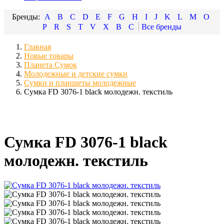
A
B
C
D
E
F
G
H
I
J
K
L
M
O
P
R
S
T
V
X
В
С
Главная
Новые товары
Планета Сумок
Молодежные и детские сумки
Сумки и планшеты молодежные
Сумка FD 3076-1 black молодежн. текстиль
Сумка FD 3076-1 black
молодежн. текстиль