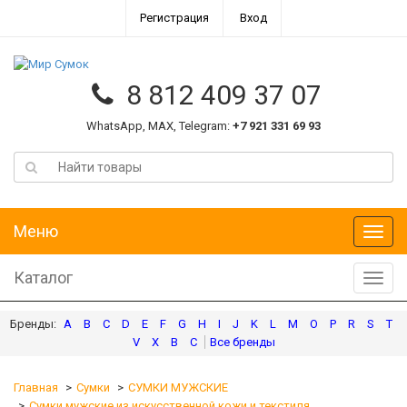
Регистрация
Вход
8 812 409 37 07
WhatsApp, MAX, Telegram:
+7 921 331 69 93
Меню
Меню
Каталог
Катал
A
B
C
D
E
F
G
H
I
J
K
L
M
O
P
R
S
T
V
X
В
С
Главная
Сумки
СУМКИ МУЖСКИЕ
Сумки мужские из искусственной кожи и текстиля