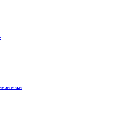
е
енной кожи