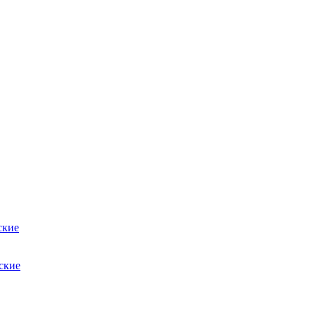
ские
ские