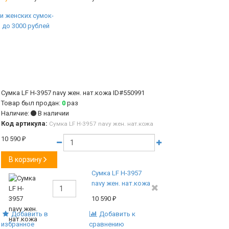
Сумка LF H-3957 navy жен. нат.кожа
ID#550991
Товар был продан:
0
раз
Наличие:
В наличии
Код артикула:
Сумка LF H-3957 navy жен. нат.кожа
10 590
₽
В корзину
Сумка LF H-3957
navy жен. нат.кожа
10 590
₽
Добавить в
Добавить к
избранное
сравнению