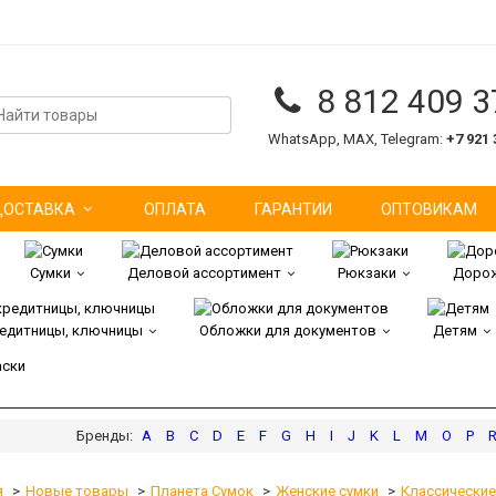
8 812 409 3
WhatsApp, MAX, Telegram:
+7 921 
ДОСТАВКА
ОПЛАТА
ГАРАНТИИ
ОПТОВИКАМ
Сумки
Деловой ассортимент
Рюкзаки
Дорож
редитницы, ключницы
Обложки для документов
Детям
аски
A
B
C
D
E
F
G
H
I
J
K
L
M
O
P
я
Новые товары
Планета Сумок
Женские сумки
Классические