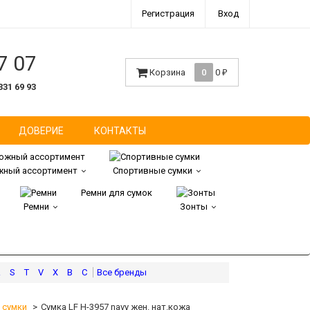
Регистрация
Вход
7 07
Корзина
0
0
₽
331 69 93
ДОВЕРИЕ
КОНТАКТЫ
ный ассортимент
Спортивные сумки
Ремни для сумок
Ремни
Зонты
R
S
T
V
X
В
С
 сумки
Сумка LF H-3957 navy жен. нат.кожа