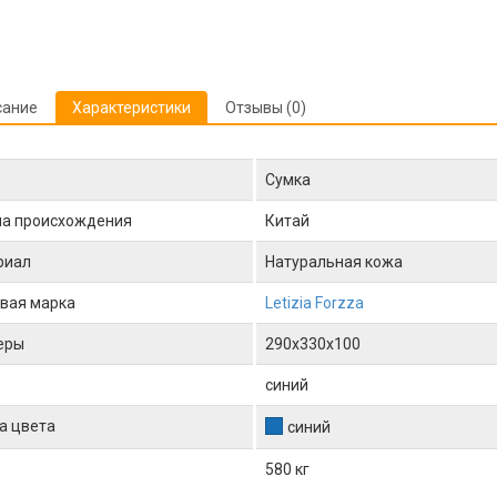
сание
Характеристики
Отзывы (0)
Сумка
на происхождения
Китай
риал
Натуральная кожа
вая марка
Letizia Forzza
еры
290x330x100
синий
а цвета
синий
580 кг