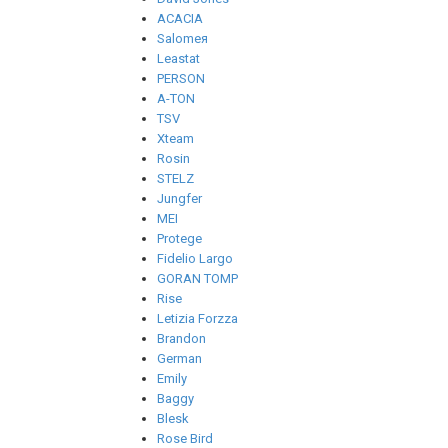
ACACIA
Salomeя
Leastat
PERSON
A-TON
TSV
Xteam
Rosin
STELZ
Jungfer
MEI
Protege
Fidelio Largo
GORAN TOMP
Rise
Letizia Forzza
Brandon
German
Emily
Baggy
Blesk
Rose Bird