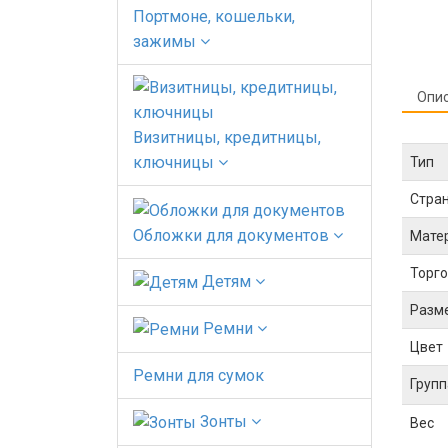
Портмоне, кошельки,
зажимы
Опи
Визитницы, кредитницы,
ключницы
Тип
Стра
Обложки для документов
Мате
Торго
Детям
Разм
Ремни
Цвет
Ремни для сумок
Групп
Зонты
Вес