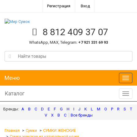
Регистрация
Вход
8 812 409 37 07
WhatsApp, MAX, Telegram:
+7 921 331 69 93
Меню
Меню
Каталог
Катал
A
B
C
D
E
F
G
H
I
J
K
L
M
O
P
R
S
T
V
X
В
С
Главная
Сумки
СУМКИ ЖЕНСКИЕ
Сумки женские из натуральной кожи