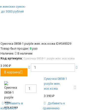
Сумочка 0858-1 purple жен. иск.кожа
ID#549329
Товар был продан:
0
раз
Наличие:
В наличии
Код артикула:
Сумочка 0858-1 purple жен. иск.кожа
3 390
₽
В корзину
Сумочка 0858-1
purple жен.
иск.кожа
3 390
₽
Добавить в
Добавить к
избранное
сравнению