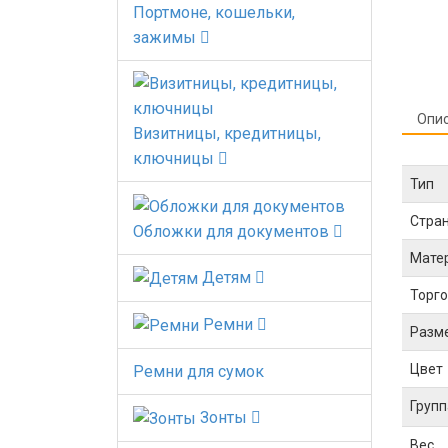
Портмоне, кошельки,
зажимы
Опи
Визитницы, кредитницы,
ключницы
Тип
Стра
Обложки для документов
Мате
Детям
Торго
Ремни
Разм
Цвет
Ремни для сумок
Групп
Зонты
Вес