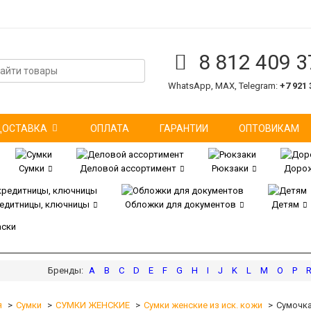
8 812 409 3
WhatsApp, MAX, Telegram:
+7 921 
ДОСТАВКА
ОПЛАТА
ГАРАНТИИ
ОПТОВИКАМ
Сумки
Деловой ассортимент
Рюкзаки
Дорож
редитницы, ключницы
Обложки для документов
Детям
аски
A
B
C
D
E
F
G
H
I
J
K
L
M
O
P
я
Сумки
СУМКИ ЖЕНСКИЕ
Сумки женские из иск. кожи
Сумочка