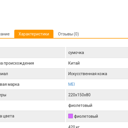
сание
Характеристики
Отзывы (0)
сумочка
на происхождения
Китай
риал
Искусственная кожа
вая марка
MEI
еры
220x150x80
фиолетовый
а цвета
фиолетовый
420 кг