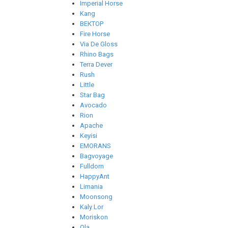
Imperial Horse
Kang
ВЕКТОР
Fire Horse
Via De Gloss
Rhino Bags
Terra Dever
Rush
Little
Star Bag
Avocado
Rion
Apache
Keyisi
EMORANS
Bagvoyage
Fulldorn
HappyAnt
Limania
Moonsong
Kaly Lor
Moriskon
Ola