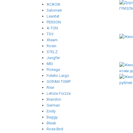
ACACIA
Salomeя
Leastat
PERSON
A-TON
TSV
Xteam
Rosin
STELZ
Jungfer
MEI
Protege
Fidelio Largo
GORAN TOMP
Rise
Letizia Forzza
Brandon
German
Emily
Baggy
Blesk
Rose Bird