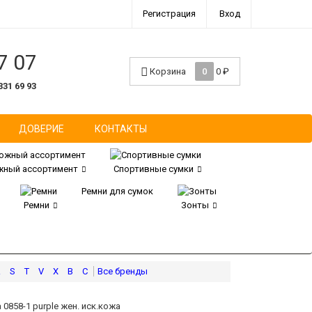
Регистрация
Вход
7 07
Корзина
0
0
₽
331 69 93
ДОВЕРИЕ
КОНТАКТЫ
ный ассортимент
Спортивные сумки
Ремни для сумок
Ремни
Зонты
R
S
T
V
X
В
С
 0858-1 purple жен. иск.кожа