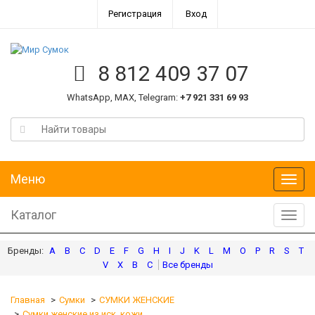
Регистрация
Вход
8 812 409 37 07
WhatsApp, MAX, Telegram:
+7 921 331 69 93
Меню
Меню
Каталог
Катал
A
B
C
D
E
F
G
H
I
J
K
L
M
O
P
R
S
T
V
X
В
С
Главная
Сумки
СУМКИ ЖЕНСКИЕ
Сумки женские из иск. кожи