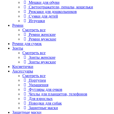
Мешки для обуви
Светоотражатели, пеналы, кошельки
Рюкзаки для дошкольников
Сумки для детей
Игрушки
Ремни
Смотреть все
Ремни женские
Ремни мужские
Ремни для сумок
Зонты
Смотреть все
Зонты женские
Зонты мужские
Косметички
Аксессуары
Смотреть все
Портупеи
Украшения
Футляры для очков
Чехлы для планшетов, телефонов
Для взрослых
Поводки для собак
Защитные маски
Защитные маски