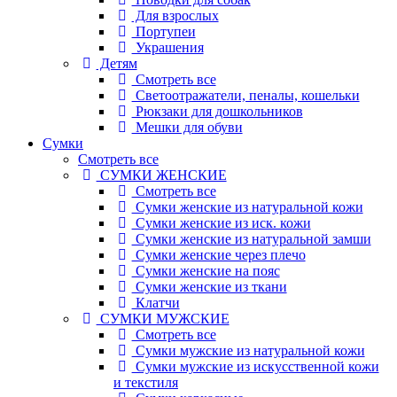
Для взрослых
Портупеи
Украшения
Детям
Смотреть все
Светоотражатели, пеналы, кошельки
Рюкзаки для дошкольников
Мешки для обуви
Сумки
Смотреть все
СУМКИ ЖЕНСКИЕ
Смотреть все
Сумки женские из натуральной кожи
Сумки женские из иск. кожи
Сумки женские из натуральной замши
Сумки женские через плечо
Сумки женские на пояс
Сумки женские из ткани
Клатчи
СУМКИ МУЖСКИЕ
Смотреть все
Сумки мужские из натуральной кожи
Сумки мужские из искусственной кожи
и текстиля