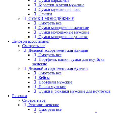
Сумки каркасные
Барсетки, клатчи мужские
Сумки мужские на пояс
Слинги
СУМКИ МОЛОДЁЖНЫЕ
Смотреть все
Сумки молодежные женские
Сумки молодежные мужские
Сумки молодежные унисекс
Деловой ассортимент
Смотреть все
Деловой ассортимент для женщин
Смотреть все
Портфели, папки, сумки для ноутбука
женские
Деловой ассортимент для мужчин
Смотреть все
Кейсы
Портфели мужские
Папки мужские
Сумки и рюкзаки мужские для ноутбуков
Рюкзаки
Смотреть все
Рюкзаки женские
Смотреть все