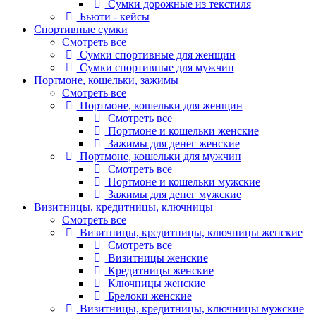
Сумки дорожные из текстиля
Бьюти - кейсы
Спортивные сумки
Смотреть все
Сумки спортивные для женщин
Сумки спортивные для мужчин
Портмоне, кошельки, зажимы
Смотреть все
Портмоне, кошельки для женщин
Смотреть все
Портмоне и кошельки женские
Зажимы для денег женские
Портмоне, кошельки для мужчин
Смотреть все
Портмоне и кошельки мужские
Зажимы для денег мужские
Визитницы, кредитницы, ключницы
Смотреть все
Визитницы, кредитницы, ключницы женские
Смотреть все
Визитницы женские
Кредитницы женские
Ключницы женские
Брелоки женские
Визитницы, кредитницы, ключницы мужские