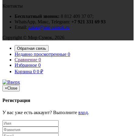
Контакты
Бесплатный звонок:
8 812 409 37 07;
WhatsApp, Макс, Telegram:
+7 921 331 69 93
Email:
zakaz@mir-sumok.ru
Copyright © Мир Сумок, 2026
Обратная связь
Недавно просмотренные
0
Сравнение
0
Избранное
0
Корзина
0
0
₽
×
Close
Регистрация
У вас уже есть аккаунт? Выполните
вход
.