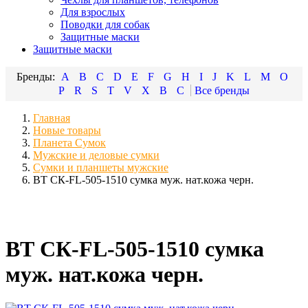
Для взрослых
Поводки для собак
Защитные маски
Защитные маски
A
B
C
D
E
F
G
H
I
J
K
L
M
O
P
R
S
T
V
X
В
С
Главная
Новые товары
Планета Сумок
Мужские и деловые сумки
Сумки и планшеты мужские
ВТ СК-FL-505-1510 сумка муж. нат.кожа черн.
ВТ СК-FL-505-1510 сумка
муж. нат.кожа черн.