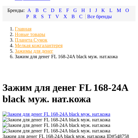
A
B
C
D
E
F
G
H
I
J
K
L
M
O
P
R
S
T
V
X
В
С
Главная
Новые товары
Планета Сумок
Мелкая кожгалантерея
Зажимы для денег
Зажим для денег FL 168-24A black муж. нат.кожа
Зажим для денег FL 168-24A
black муж. нат.кожа
Зажим для денег FL 168-24A black муж. нат.кожа
ID#548758