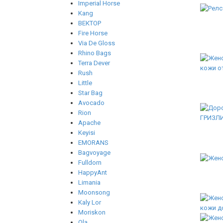
Imperial Horse
Kang
ВЕКТОР
Fire Horse
Via De Gloss
Rhino Bags
Terra Dever
Rush
Little
Star Bag
Avocado
Rion
Apache
Keyisi
EMORANS
Bagvoyage
Fulldorn
HappyAnt
Limania
Moonsong
Kaly Lor
Moriskon
Ola