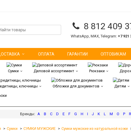
8 812 409 3
WhatsApp, MAX, Telegram:
+7 921 
ДОСТАВКА
ОПЛАТА
ГАРАНТИИ
ОПТОВИКАМ
Сумки
Деловой ассортимент
Рюкзаки
Дорож
редитницы, ключницы
Обложки для документов
Детям
аски
A
B
C
D
E
F
G
H
I
J
K
L
M
O
P
я
Сумки
СУМКИ МУЖСКИЕ
Сумки мужские из натуральной кожи