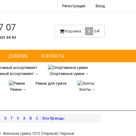
Регистрация
Вход
7 07
Корзина
0
0
₽
331 69 93
ДОВЕРИЕ
КОНТАКТЫ
ный ассортимент
Спортивные сумки
Ремни для сумок
Ремни
Зонты
R
S
T
V
X
В
С
Женская сумка 1012 (Черный) Черный