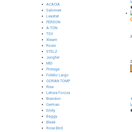
ACACIA
Salomeя
Leastat
PERSON
A-TON
TSV
Xteam
Rosin
STELZ
Jungfer
MEI
Protege
Fidelio Largo
GORAN TOMP
Rise
Letizia Forzza
Brandon
German
Emily
Baggy
Blesk
Rose Bird