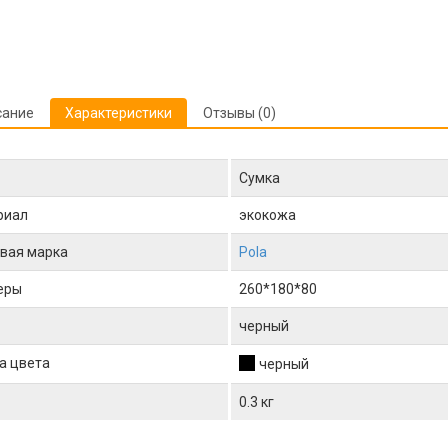
сание
Характеристики
Отзывы (0)
Сумка
риал
экокожа
вая марка
Pola
еры
260*180*80
черный
а цвета
черный
0.3 кг