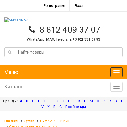
Регистрация
Вход
8 812 409 37 07
WhatsApp, MAX, Telegram:
+7 921 331 69 93
Меню
Меню
Каталог
Катал
A
B
C
D
E
F
G
H
I
J
K
L
M
O
P
R
S
T
V
X
В
С
Главная
Сумки
СУМКИ ЖЕНСКИЕ
Сумки женские из иск. кожи